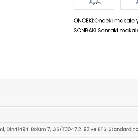
ÖNCEKİ:Önceki makale 
SONRAKİ:Sonraki makal
m1, Din41494; Bölüm 7, GB/T3047.2-92 ve ETSI Standardına