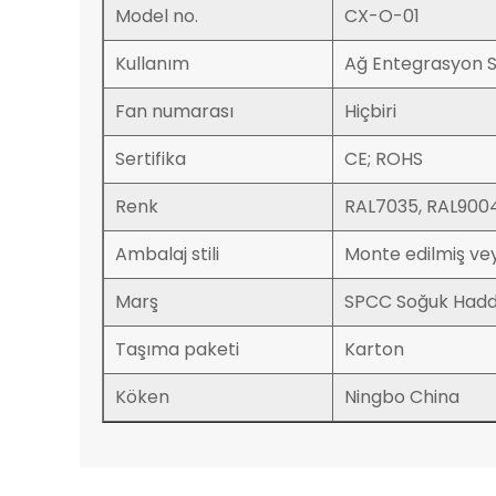
Model no.
CX-O-01
Kullanım
Ağ Entegrasyon S
Fan numarası
Hiçbiri
Sertifika
CE; ROHS
Renk
RAL7035, RAL9004
Ambalaj stili
Monte edilmiş ve
Marş
SPCC Soğuk Hadd
Taşıma paketi
Karton
Köken
Ningbo China