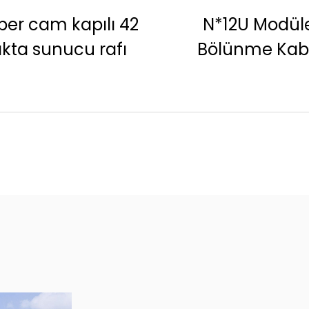
*12U Modüler
Salıncak Montaj
ölünme Kabini
Bölüm Duvar R
（monte
edilmiş/sökül