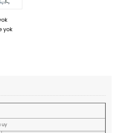
yok
e yok
 uy