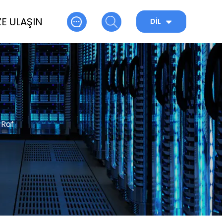
ZE ULAŞIN
DIL
 Raf