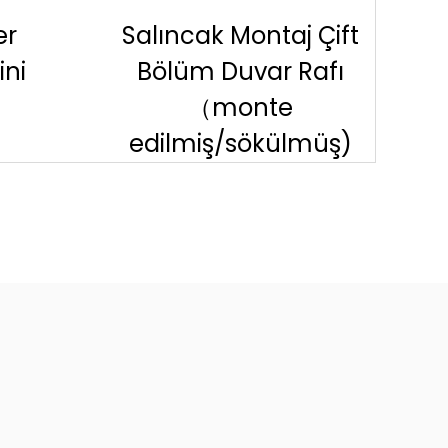
 Çift
Tek bölümlü ağ dolabı
T
afı
duvarı monte
（monte
müş)
edilmiş/sökülmüş)