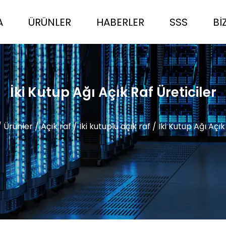
A
ÜRÜNLER
HABERLER
SSS
BI
İki Kutup Ağı Açık Raf Üreticiler
/
Ürünler
/
Açık raf
/
İki kutuplu açık raf
/
İki Kutup Ağı Açık