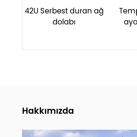
 ağ
Temper cam kapılı 42
N
ayakta sunucu rafı
B
Hakkımızda