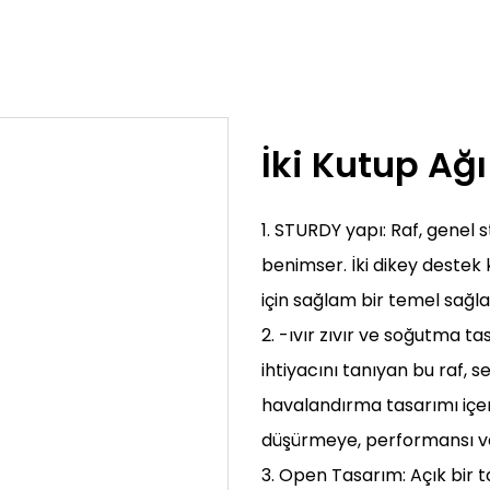
İki Kutup Ağı
1. STURDY yapı: Raf, genel s
benimser. İki dikey destek
için sağlam bir temel sağla
2. -ıvır zıvır ve soğutma ta
ihtiyacını tanıyan bu raf, s
havalandırma tasarımı içerir
düşürmeye, performansı ve
3. Open Tasarım: Açık bir t