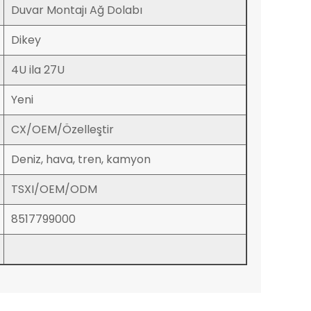
Duvar Montajı Ağ Dolabı
Dikey
4U ila 27U
Yeni
CX/OEM/Özelleştir
Deniz, hava, tren, kamyon
TSXI/OEM/ODM
8517799000